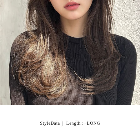
StyleData｜ Length： LONG