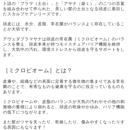
ト語の「プラマ（土台）」と「アサナ（築く）」の二つの言葉
を組み合わせて作られた、美しい髪の土台となる頭皮に着目し
たスカルプケアシリーズです。
頭皮には、水分、皮脂、常在菌がバランスよく存在しているこ
とが大切です。
アヴェダプラマサナは頭皮の常在菌［ミクロビオーム］のバラ
ンスを整え、頭皮本来が持つモイスチュアバリア機能を維持
し、大気中の汚れ、環境ストレスから頭皮を守るサポートをし
ます。
［ミクロビオーム］とは？
皮膚や、組織などの表面に定着する微生物の集まりである常在
菌のことで、有害なものも健康を守るのに役立っているものも
あります。
ミクロビオームや、皮脂のバランスが大気の汚れやその他の刺
激物の蓄積により崩れると、頭皮の乾燥やかゆみ、バリア機能
の低下につながります。
また髪がツヤを失ったり、乾燥したり、傷みやすくなったりす
る原因にもなります！