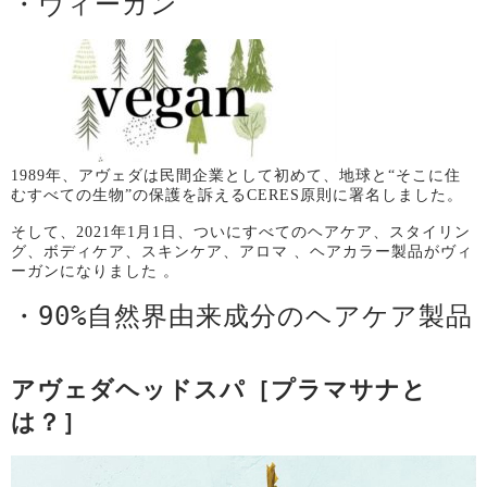
・ヴィーガン
1989
年、アヴェダは民間企業として初めて、地球と
“
そこに住
むすべての生物
”
の保護を訴える
CERES
原則に署名しました。
そして、
2021
年
1
月
1
日、ついにすべてのヘアケア、スタイリン
グ、ボディケア、スキンケア、アロマ
、ヘアカラー製品がヴィ
ーガンになりました
。
・
90%
自然界由来成分のヘアケア製品
アヴェダヘッドスパ［プラマサナと
は？］