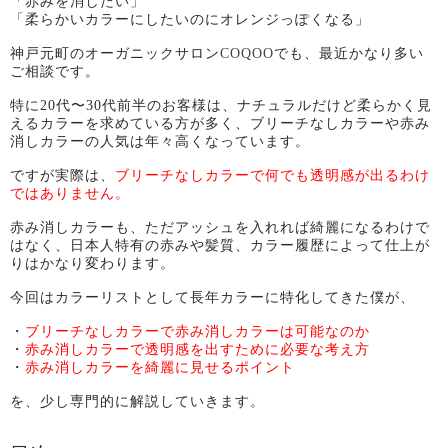
「赤みを消したい」
「柔らかいカラーにしたいのにオレンジっぽくなる」
神戸元町のオーガニックサロン
COQOO
でも、最近かなり多い
ご相談です。
特に20代〜30代前半のお客様は、ナチュラルだけど柔らかく見
えるカラーを求めている方が多く、ブリーチなしカラーや赤み
消しカラーの人気は年々高くなっています。
ですが実際は、
ブリーチなしカラーで何でも透明感が出るわけ
ではありません。
赤み消しカラーも、ただアッシュを入れれば綺麗になるわけで
はなく、日本人特有の赤みや髪質、カラー履歴によって仕上が
りはかなり変わります。
今回はカラーリストとして長年カラーに特化してきた僕が、
・
ブリーチなしカラーで赤み消しカラーは可能なのか
・
赤み消しカラーで透明感を出すために必要な考え方
・
赤み消しカラーを綺麗に見せるポイント
を、少し専門的に解説していきます。