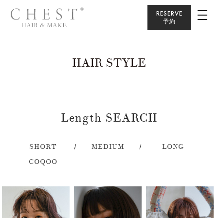
RESERVE
予約
HAIR STYLE
Length SEARCH
SHORT
MEDIUM
LONG
COQOO