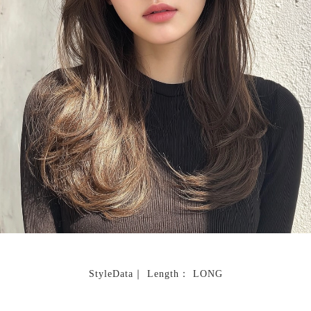
StyleData｜ Length： LONG