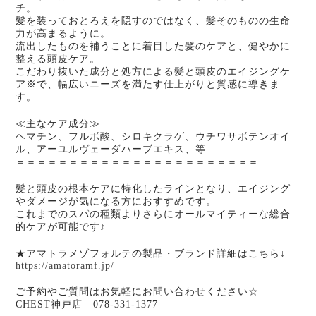
チ。
髪を装っておとろえを隠すのではなく、髪そのものの生命
力が高まるように。
流出したものを補うことに着目した髪のケアと、健やかに
整える頭皮ケア。
こだわり抜いた成分と処方による髪と頭皮のエイジングケ
ア※で、幅広いニーズを満たす仕上がりと質感に導きま
す。
≪主なケア成分≫
ヘマチン、フルボ酸、シロキクラゲ、ウチワサボテンオイ
ル、アーユルヴェーダハーブエキス、等
＝＝＝＝＝＝＝＝＝＝＝＝＝＝＝＝＝＝＝＝＝＝＝
髪と頭皮の根本ケアに特化したラインとなり、エイジング
やダメージが気になる方におすすめです。
これまでのスパの種類よりさらにオールマイティーな総合
的ケアが可能です♪
★アマトラメゾフォルテの製品・ブランド詳細はこちら↓
https://amatoramf.jp/
ご予約やご質問はお気軽にお問い合わせください☆
CHEST神戸店 078-331-1377