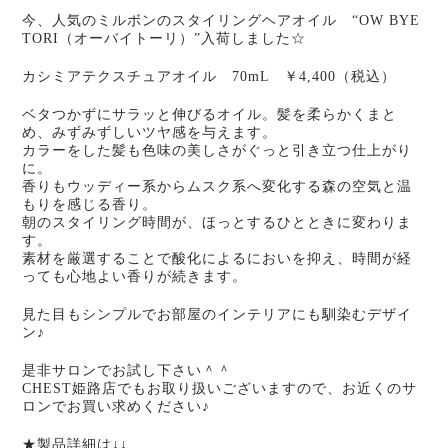
今、人気のミルボンのスタイリングヘアオイル “OW BYE
TORI（オーバイトーリ）”入荷しました☆
カシミアテクスチュアオイル 70mL ￥4,400（税込）
ベタつかずにサラッと伸びるオイル。髪を柔らかくまと
め、みずみずしいツヤ感を与えます。
カラーをした髪も色味の美しさがぐっと引き立つ仕上がり
に。
香りもウッディー系からムスク系へ変化する森の空気と温
もりを感じる香り。
朝のスタイリング時間が、ほっとするひとときに変わりま
す。
素材を厳選することで酸化によるにおいを抑え、時間が経
っても心地よい香りが続きます。
見た目もシンプルでお部屋のインテリアにも馴染むデザイ
ン♪
是非サロンでお試し下さい＾＾
CHEST姫路店でもお取り扱いございますので、お近くのサ
ロンでお買い求めください♪
★製品詳細は↓↓